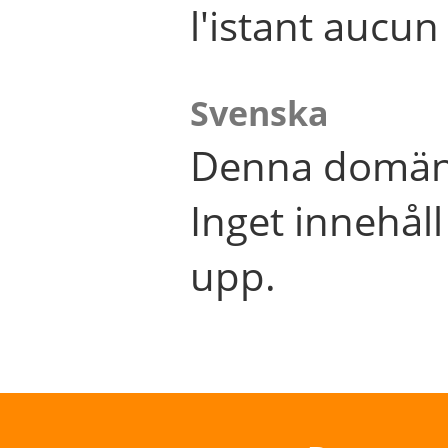
l'istant aucu
Svenska
Denna domän 
Inget innehål
upp.